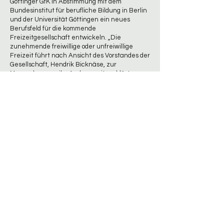
Göttinger GfK in Abstimmung mit dem
Bundesinstitut für berufliche Bildung in Berlin
und der Universität Göttingen ein neues
Berufsfeld für die kommende
Freizeitgesellschaft entwickeln. „Die
zunehmende freiwillige oder unfreiwillige
Freizeit führt nach Ansicht des Vorstandes der
Gesellschaft, Hendrik Bicknäse, zur
Massenlangeweile. Andererseits erklärte er,
sei das IFO-Institut für Wirtschaftsforschung in
seinem jüngsten Gutachten über ‚Die
volkswirtschaftliche Bedeutung von Kunst und
Kultur‘ zu dem Ergebnis gekommen, dass die
Rückflüsse aus dem Kunst- und Kulturbereich
an den Staat die öffentlichen Kulturausgaben
insgesamt übersteigen. ‚Kultur wäre ein
lohnendes Geschäft – auch für den Staat –
wenn es genügend Fachleute gäbe, sagte
Bicknäse (…).“