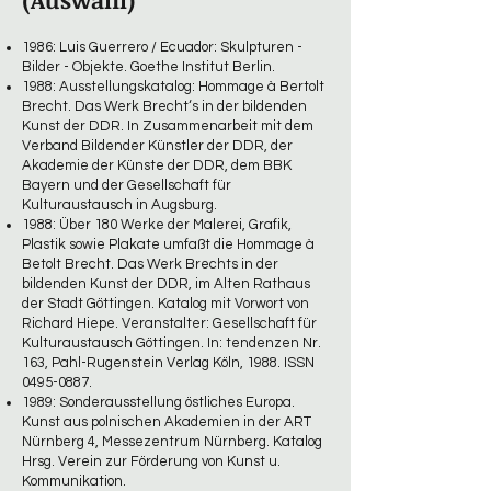
1986: Luis Guerrero / Ecuador: Skulpturen -
Bilder - Objekte. Goethe Institut Berlin.
1988: Ausstellungskatalog: Hommage à Bertolt
Brecht. Das Werk Brecht‘s in der bildenden
Kunst der DDR. In Zusammenarbeit mit dem
Verband Bildender Künstler der DDR, der
Akademie der Künste der DDR, dem BBK
Bayern und der Gesellschaft für
Kulturaustausch in Augsburg.
1988: Über 180 Werke der Malerei, Grafik,
Plastik sowie Plakate umfaßt die Hommage à
Betolt Brecht. Das Werk Brechts in der
bildenden Kunst der DDR, im Alten Rathaus
der Stadt Göttingen. Katalog mit Vorwort von
Richard Hiepe. Veranstalter: Gesellschaft für
Kulturaustausch Göttingen. In: tendenzen Nr.
163, Pahl-Rugenstein Verlag Köln, 1988. ISSN
0495-0887
.
1989: Sonderausstellung östliches Europa.
Kunst aus polnischen Akademien in der ART
Nürnberg 4, Messezentrum Nürnberg. Katalog
Hrsg. Verein zur Förderung von Kunst u.
Kommunikation.