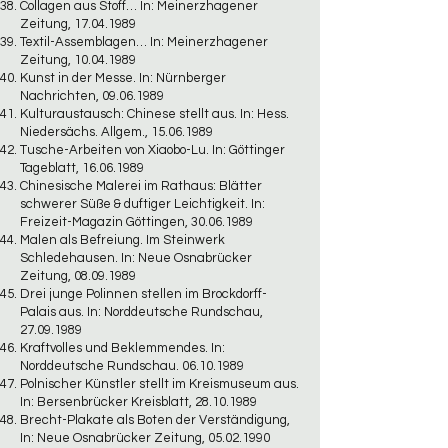
Collagen aus Stoff… In: Meinerzhagener
Zeitung,
17.04.1989
Textil-Assemblagen… In: Meinerzhagener
Zeitung,
10.04.1989
Kunst in der Messe. In: Nürnberger
Nachrichten,
09.06.1989
Kulturaustausch: Chinese stellt aus. In: Hess.
Niedersächs. Allgem.,
15.06.1989
Tusche-Arbeiten von Xiaobo-Lu. In: Göttinger
Tageblatt,
16.06.1989
Chinesische Malerei im Rathaus: Blätter
schwerer Süße & duftiger Leichtigkeit. In:
Freizeit-Magazin Göttingen,
30.06.1989
Malen als Befreiung. Im Steinwerk
Schledehausen. In: Neue Osnabrücker
Zeitung,
08.09.1989
Drei junge Polinnen stellen im Brockdorff-
Palais aus. In: Norddeutsche Rundschau,
27.09.1989
Kraftvolles und Beklemmendes. In:
Norddeutsche Rundschau.
06.10.1989
Polnischer Künstler stellt im Kreismuseum aus.
In: Bersenbrücker Kreisblatt,
28.10.1989
Brecht-Plakate als Boten der Verständigung,
In: Neue Osnabrücker Zeitung,
05.02.1990