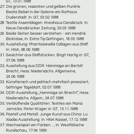
GT,
13.01.1988
Die grünen, rosaroten und gelben Punkte.
Beata Bebel in der Galerie am Rathaus
Duderstadt. In: GT,
03.02.1988
Textile Assemblagen. Kreishaus Osnabrück. In:
Neue Osnabrücker Zeitung,
30.03.1988
Beide Seiten besser verstehen - von Hendrik
Bicknäse, In: Extra Tip Göttingen,
18.05.1988
Ausstellung: Phantasievolle Collagen aus Stoff.
In: HNA,
08.06.1988
Gesichter aus Stoffstücken. Birgit Hartig in: GT,
07.06.1988
Ausstellung aus DDR: Hommage an Bertolt
Brecht, Hess. Niedersächs. Allgemeine,
24.06.1988
Künstlerisch und politisch mehrfach provoziert,
Göttinger Tageblatt,
02.07.1988
DDR-Ausstellung „Hommage an Brecht“, Hess.
Niedersächs. Allgem.,
04.07.1988
Verblüffende Qualitäten: Textiles von Maria
Jarnicka. Peter Krüger in: GT,
15.11.1988
Pastell und Metall. Junge Kunst aus China: Lu
Xiaobo Ausstellung. In: HNA Kassel,
17.12.1988
Wechselspiel von Farben…, In: Westfälische
Rundschau,
17.04.1989