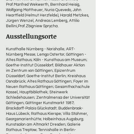
Prof.Manfred Wekwerth, Bernhard Heisig,
Wolfgang Mattheuer, Nuria Quevedo, John
Heartfield (Helmut Herzfelde), Harald Metzkes,
Jürgen Wenzel, Andreas Lemberg, Attilio
Bellini,Prof.Zbigniew Sprycha.
Ausstellungsorte
Kunsthalle Nürnberg - Norishalle; ART-
Nürnberg Messe; Lemgo Ostertor; Göttingen -
Altes Rathaus; Köln - Kunsthaus am Museum;
Goethe-Institut Düsseldorf; Bildhauer Aktion
im Zentrum von Göttingen; Epizentrum
Düsseldorf; Goethe-Institut Berlin; Kreishaus
Osnabrück; Altes Rathaus Göttingen; Foyer im
Neuen Rathaus Göttingen; Gesamthochschule
Kassel, Hauptbibliothek; Steinwerk
Schledehausen; Zentralmensa der Universität
Göttingen; Göttinger Kunstmarkt 1987;
Brockdorff-Palais Glückstadt; Buddenbrook-
Haus Lübeck; Rathaus Kierspe; Villa Stahmer,
Georgsmarienhütte; Holbeinhaus Augsburg;
Kunstsalon am Altmarkt Dresden; Galerie
Rathaus Treptow; Tennishalle in Berlin-