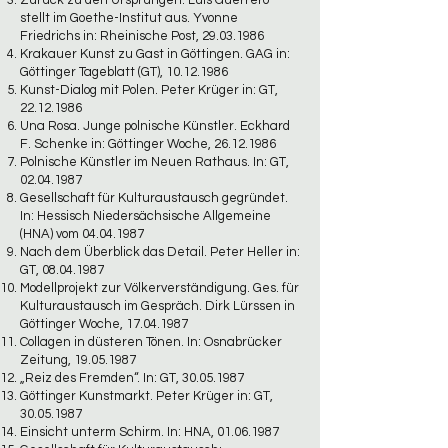
Zurück zu den Ursprüngen. Luis Guerrero
stellt im Goethe-Institut aus. Yvonne
Friedrichs in: Rheinische Post,
29.03.1986
Krakauer Kunst zu Gast in Göttingen. GAG in:
Göttinger Tageblatt (GT),
10.12.1986
Kunst-Dialog mit Polen. Peter Krüger in: GT,
22.12.1986
Una Rosa. Junge polnische Künstler. Eckhard
F. Schenke in: Göttinger Woche,
26.12.1986
Polnische Künstler im Neuen Rathaus. In: GT,
02.04.1987
Gesellschaft für Kulturaustausch gegründet.
In: Hessisch Niedersächsische Allgemeine
(HNA) vom
04.04.1987
Nach dem Überblick das Detail. Peter Heller in:
GT,
08.04.1987
Modellprojekt zur Völkerverständigung. Ges. für
Kulturaustausch im Gespräch. Dirk Lürssen in
Göttinger Woche,
17.04.1987
Collagen in düsteren Tönen. In: Osnabrücker
Zeitung,
19.05.1987
„Reiz des Fremden“. In: GT,
30.05.1987
Göttinger Kunstmarkt. Peter Krüger in: GT,
30.05.1987
Einsicht unterm Schirm. In: HNA,
01.06.1987