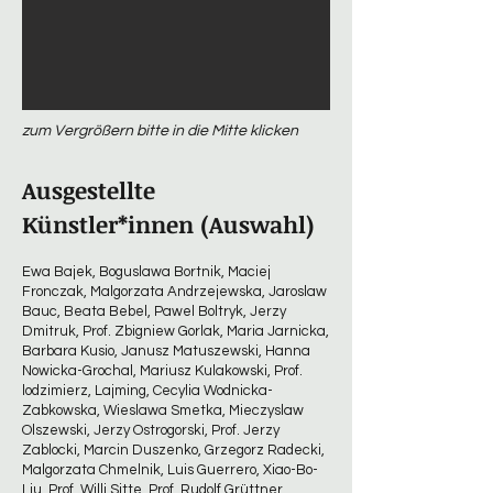
zum Vergrößern bitte in die Mitte klicken
Ausgestellte
Künstler*innen (Auswahl)
Ewa Bajek, Boguslawa Bortnik, Maciej
Fronczak, Malgorzata Andrzejewska, Jaroslaw
Bauc, Beata Bebel, Pawel Boltryk, Jerzy
Dmitruk, Prof. Zbigniew Gorlak, Maria Jarnicka,
Barbara Kusio, Janusz Matuszewski, Hanna
Nowicka-Grochal, Mariusz Kulakowski, Prof.
lodzimierz, Lajming, Cecylia Wodnicka-
Zabkowska, Wieslawa Smetka, Mieczyslaw
Olszewski, Jerzy Ostrogorski, Prof. Jerzy
Zablocki, Marcin Duszenko, Grzegorz Radecki,
Malgorzata Chmelnik, Luis Guerrero, Xiao-Bo-
Liu, Prof. Willi Sitte, Prof. Rudolf Grüttner,