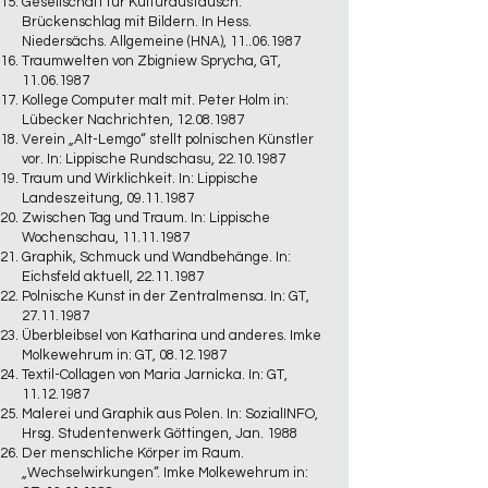
Gesellschaft für Kulturaustausch:
Brückenschlag mit Bildern. In Hess.
Niedersächs. Allgemeine (HNA),
11..06.1987
Traumwelten von Zbigniew Sprycha, GT,
11.06.1987
Kollege Computer malt mit. Peter Holm in:
Lübecker Nachrichten,
12.08.1987
Verein „Alt-Lemgo“ stellt polnischen Künstler
vor. In: Lippische Rundschasu,
22.10.1987
Traum und Wirklichkeit. In: Lippische
Landeszeitung,
09.11.1987
Zwischen Tag und Traum. In: Lippische
Wochenschau,
11.11.1987
Graphik, Schmuck und Wandbehänge. In:
Eichsfeld aktuell,
22.11.1987
Polnische Kunst in der Zentralmensa. In: GT,
27.11.1987
Überbleibsel von Katharina und anderes. Imke
Molkewehrum in: GT,
08.12.1987
Textil-Collagen von Maria Jarnicka. In: GT,
11.12.1987
Malerei und Graphik aus Polen. In: SozialINFO,
Hrsg. Studentenwerk Göttingen, Jan. 1988
Der menschliche Körper im Raum.
„Wechselwirkungen“. Imke Molkewehrum in: