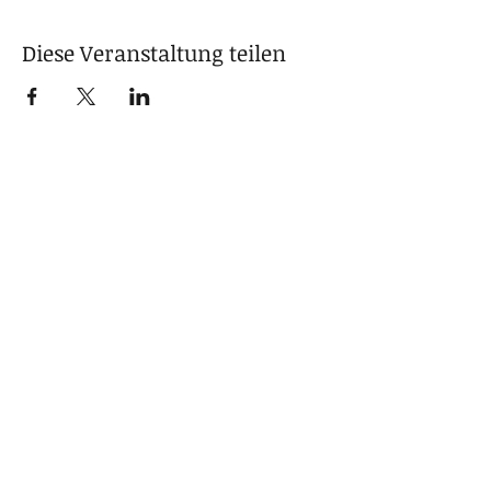
Diese Veranstaltung teilen
Hendrik Bicknäse
Author
bicknaese@gmx.de
BUCH CONTACT
is overseeing the novel
"DEUTSCHARBEIT". Please contact them if you are
interested in a review copy, additional materials, or to
get in touch with the author.