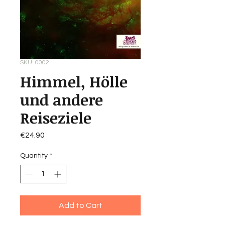
SKU: 0002
Himmel, Hölle
und andere
Reiseziele
Price
€24.90
Quantity
*
Add to Cart